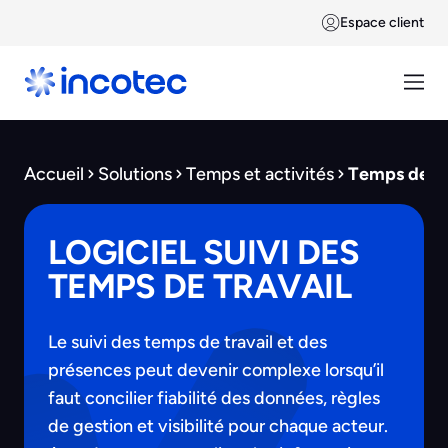
Espace client
Accueil
Solutions
Temps et activités
Temps de tr
LOGICIEL SUIVI DES
TEMPS DE TRAVAIL
Le suivi des temps de travail et des
présences peut devenir complexe lorsqu’il
faut concilier fiabilité des données, règles
de gestion et visibilité pour chaque acteur.