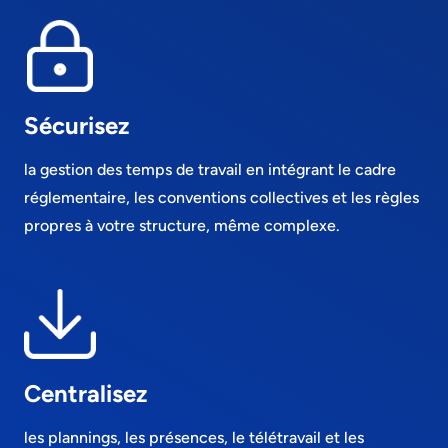
et des droits des collaborateurs.
Analysez les temps de travail de manière
détaillée
afin de faciliter le pilotage de l’activité
et le reporting.
Sécurisez
la gestion des temps de travail en intégrant le cadre
réglementaire, les conventions collectives et les règles
propres à votre structure, même complexe.
Centralisez
les plannings, les présences, le télétravail et les