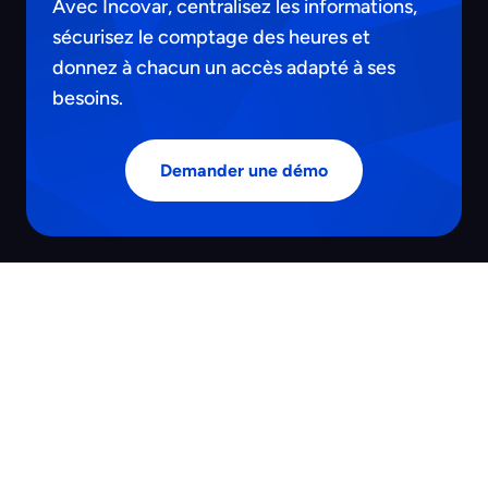
Avec Incovar, centralisez les informations,
sécurisez le comptage des heures et
donnez à chacun un accès adapté à ses
besoins.
Demander une démo