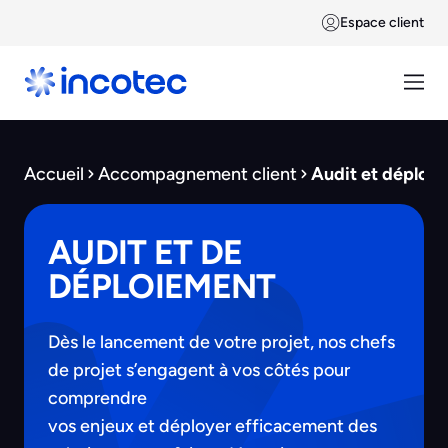
Espace client
Accueil
Accompagnement client
Audit et déploi
AUDIT ET DE
DÉPLOIEMENT
Dès le lancement de votre projet, nos chefs
de projet s’engagent à vos côtés pour
comprendre
vos enjeux et déployer efficacement des