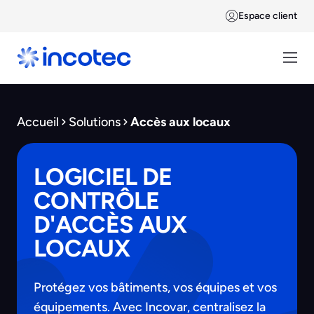
Espace client
Accueil
Solutions
Accès aux locaux
LOGICIEL DE
CONTRÔLE
D'ACCÈS AUX
LOCAUX
Protégez vos bâtiments, vos équipes et vos
équipements. Avec Incovar, centralisez la