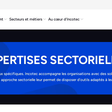
nt
Secteurs et métiers
Au cœur d’Incotec
PERTISES SECTORIEL
x spécifiques. Incotec accompagne les organisations avec des so
approche sectorielle leur permet de disposer d’outils adaptés à leur