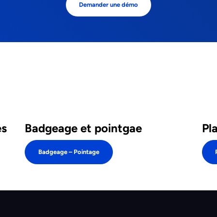
Demander une démo
es
Badgeage et pointgae
Pl
Badgeage – Pointage