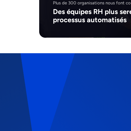
Plus de 300 organisations nous font c
Des équipes RH plus ser
processus automatisés