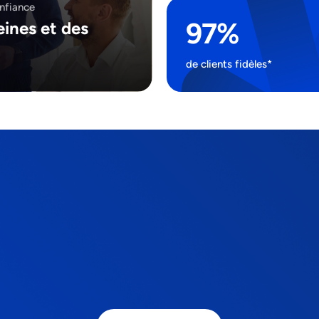
onfiance
97%
eines et des
de clients fidèles*