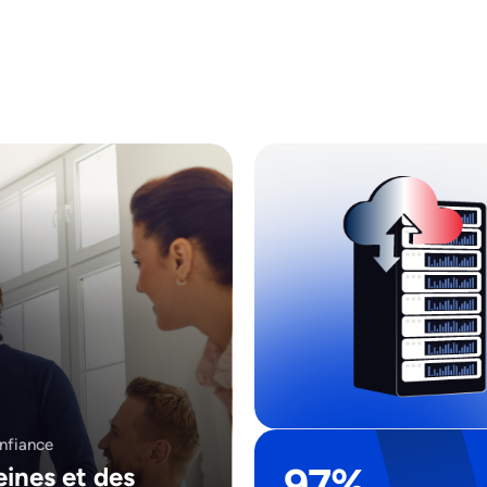
onfiance
97%
eines et des