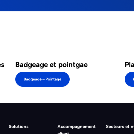
es
Badgeage et pointgae
Pl
Badgeage – Pointage
Solutions
Accompagnement
Secteurs et m
client