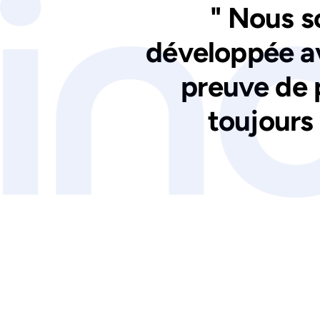
" Nous s
développée ave
preuve de 
toujours 