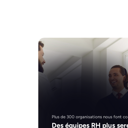
Plus de 300 organisations nous font c
Des équipes RH plus ser